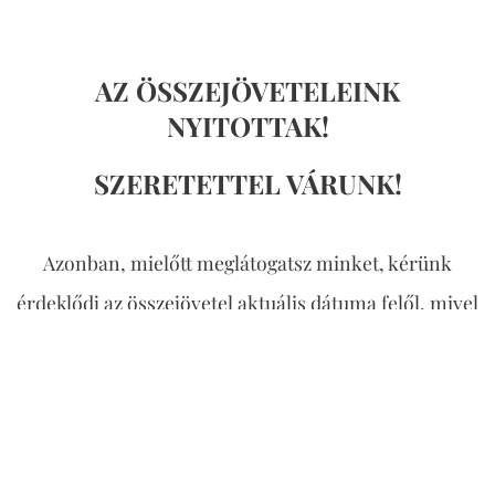
AZ ÖSSZEJÖVETELEINK
NYITOTTAK!
SZERETETTEL VÁRUNK!
Azonban, mielőtt meglátogatsz minket, kérünk
érdeklődj az összejövetel aktuális dátuma felől,
mivel
egy-egy alkalom időpontja, ha ritkán is, de változhat!
"Azért ha a Fiú megszabadít titeket,