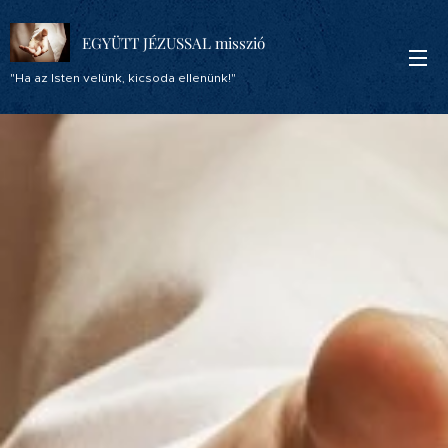
EGYÜTT JÉZUSSAL misszió
"Ha az Isten velünk, kicsoda ellenünk!"