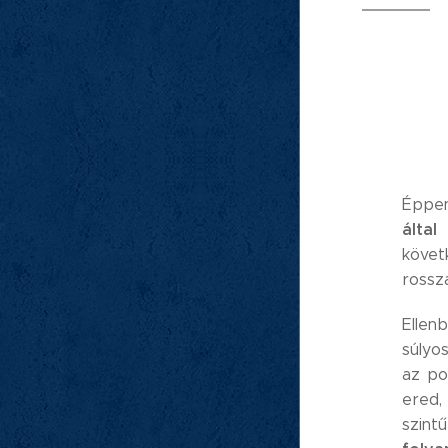
Éppe
álta
követ
rossz
Ellen
súlyos
az po
ered
szint