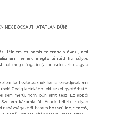
TLEN MEGBOCSÁJTHATATLAN BŰN!
s, félelem és hamis tolerancia övezi, ami
elismerni ennek megtörténtét!
Ez súlyos
, hát még elfogadni (azonosulni vele) vagy a
llem kárhoztatásának hamis önvádjával, ami
rulnak! Pedig leginkább, aki ezzel gyötörhető,
l sem merűl, hogy bűn, amit tesz! Ez abból
 Szellem káromlását!
Ennek feltétele olyan
hosszú ideje tartó,
kalmi nehézségekből, hanem