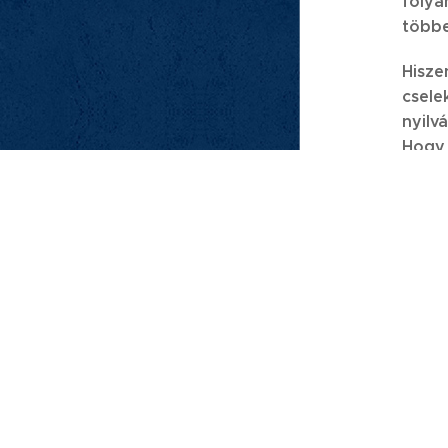
folya
többe
Hisz
csele
nyilv
Hogy 
T
ehát
közös
valós
Ezt c
Hát m
Ennek
egyen
mások