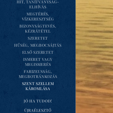
HIT, TANÍTVÁNYSÁG-
ELHÍVÁS
MEGTÉRÉS,
VÍZKERESZTSÉG
BIZONYSÁGTEVÉS,
KÉZRÁTÉTEL
SZERETET
HŰSÉG, MEGBOCSÁJTÁS
ELSŐ SZERETET
ISMERET VAGY
MEGISMERÉS
FARIZEUSSÁG,
MEGBOTRÁNKOZÁS
SZENT SZELLEM
KÁROMLÁSA
JÓ HA TUDOD!
ÚJRAÉLESZTŐ