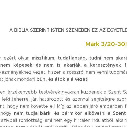
A BIBLIA SZERINT ISTEN SZEMÉBEN EZ AZ EGYE
Márk 3/20-30!
misztikum, tudatlanság, tudni nem akará
n ezért olyan
l nem képesek és nem is akarják a keresztények f
kezményekhez vezet, hiszen a rosszról nem venni tudomást
bűn, és átok alá vezet!
at jónak mondani
ben érzékenyebb testvérek gyakran küzdenek a Szent Sze
 lelki teherrel jár, határozott és azonnali segítségre szo
nt, hogy nem követte el! Míg az ebben járó emberben fe
nem tudja bárki és bármikor elkövetni a Szent
, hogy
ű szívbeli romlottság, ami nem egy hirtelen indulatból, al