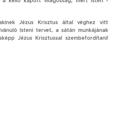
 a kellő kapott világosság, mert Isten -
inek Jézus Krisztus által véghez vitt
ilvánuló Isteni tervet, a sátán munkájának
sképp Jézus Krisztussal szembefordítani!
ber képes, aki kevélységében - Isten (és a
adja és káromolja Jézus természetfölötti
nak tulajdonítja!
ek tudnia kellene mi van Istentől és mi nem!
ek az Ő Szellemére kellene hallgatnia!
kenység, irigység..., tehát az önzés, aminek
nykező ember pedig megbotránkozik és