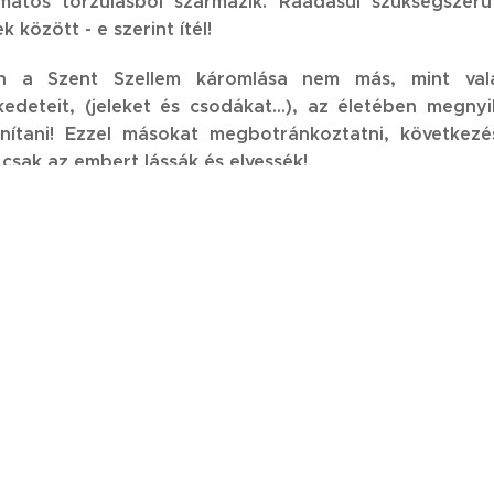
matos torzulásból származik. Ráadásul szükségszerű
k között - e szerint ítél!
en a Szent Szellem káromlása nem más, mint valak
kedeteit, (jeleket és csodákat...), az életében megny
ánítani! Ezzel másokat megbotránkoztatni, következé
csak az embert lássák és elvessék!
 erre csupán a gonoszságnak teljesen átadott szívű em
ség) nevében szerzett hamis jogosultsággal - megtag
ágát, nyilvánvaló jelenlétét azzal, hogy mindezt a sátán
sakis a kellő világossággal bíró ember követheti el, akin
ég a Szent Szellemmel betöltekezett keresztény, a
kikn
 a legkézzelfoghatóbb mozgatórugói a hatalomféltés, félté
A törvé
es következménye a vallásos törvénykezés.
at is megbotránkoztat!