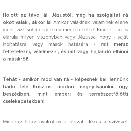
Holott ez távol áll Jézustól, még ha szolgáltat rá
okot valaki, akkor is!
Amikor valakinek, valaminek ellene
ment, azt soha nem ezek mentén tette! Emellett az is
elárulja milyen viszonyban vagy Jézussal, hogy - saját
mit mersz
indítatásra vagy mások hatására -
feltételezni, vélelmezni, és mit vagy hajlandó elhinni
a másikről!
Tehát - amikor mód van rá - képesnek kell lennünk
bárki felé Krisztusi módon megnyilvánulni, úgy
beszédben, mint emberi és természetfölötti
cselekedetekben!
Jézus a szíveket
Mindegy, hogy kivülről mi a látszat,
vizsgálja!
idővel
mindig áttör a
A látszaton pedig,