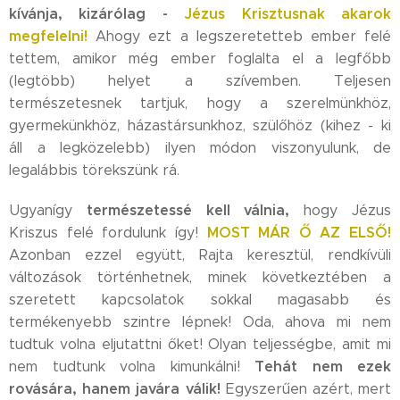
kívánja, kizárólag -
Jézus Krisztusnak akarok
megfelelni!
Ahogy ezt a legszeretetteb ember felé
tettem, amikor még ember foglalta el a legfőbb
(legtöbb) helyet a szívemben. Teljesen
természetesnek tartjuk, hogy a szerelmünkhöz,
gyermekünkhöz, házastársunkhoz, szülőhöz (kihez - ki
áll a legközelebb) ilyen módon viszonyulunk, de
legalábbis törekszünk rá.
természetessé kell válnia,
Ugyanígy
hogy Jézus
MOST MÁR Ő AZ ELSŐ!
Kriszus felé fordulunk így!
Azonban ezzel együtt, Rajta keresztül, rendkívüli
változások történhetnek, minek következtében a
szeretett kapcsolatok sokkal magasabb és
termékenyebb szintre lépnek! Oda, ahova mi nem
tudtuk volna eljutattni őket! Olyan teljességbe, amit mi
Tehát nem ezek
nem tudtunk volna kimunkálni!
rovására, hanem javára válik!
Egyszerűen azért, mert