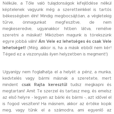
Nélküle, a Tőle való tulajdonságok kifejlődése nélkül
képtelenek vagyunk még a szeretteinkkel is tartós
békességben élni! Mindig megbocsájtóan, a végletekig
tűrve, önmagunkat megfeszítve, de nem
megkeseredve, ugyanakkor hitben látva, remélve
szeretni a másikat! Miközben magunk is törekszünk
Ám Vele ez lehetséges és csak Vele
egyre jobbá válni!
lehetséget!
(Még, akkor is, ha a másik ebből nem kér!
Téged ez a viszonyulás ilyen helyzetben is megment!)
Ugyanígy nem foglalhatja el a helyét a pénz, a munka,
kedvtelés vagy bármi másnak a szeretete, mert
csak Rajta keresztűl
mindent
tudsz megkapni és
megtartani! Amit Te szerzel és tartasz meg, és emelsz
az első helyre - legyen az bárki és bármi -, azt idővel el
is fogod veszíteni! Ha másnem, akkor az értéke kopik
meg, vagy tűnik el a számodra, ami egyenlő az