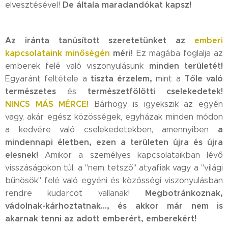
De általa maradandókat kapsz!
elvesztésével!
Az iránta tanúsított szeretetünket az
emberi
kapcsolataink minőségén
méri!
Ez magába foglalja az
minden területét
!
emberek felé való viszonyulásunk
tiszta érzelem,
Tőle való
Egyaránt feltétele a
mint a
természetes
természetfölötti cselekedetek!
és
NINCS MÁS MÉRCE!
Bárhogy is igyekszik az egyén
vagy, akár egész közösségek, egyházak minden módon
a
a kedvére való cselekedetekben, amennyiben
mindennapi életben, ezen a területen újra és újra
elesnek!
Amikor a személyes kapcsolataikban lévő
visszáságokon túl, a "nem tetsző" atyafiak vagy a "világi
bűnösök" felé való egyéni és közösségi viszonyulásban
Megbotránkoznak,
rendre kudarcot vallanak!
vádolnak-kárhoztatnak..., és akkor már nem is
akarnak tenni az adott emberért, emberekért!