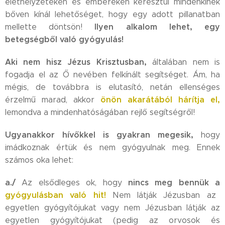
élethelyzeteken és embereken keresztűl mindenkinek
bőven kínál lehetőséget, hogy egy adott pillanatban
Ilyen alkalom lehet, egy
mellette döntsön!
betegségből való gyógyulás!
Aki nem hisz Jézus Krisztusban,
általában nem is
fogadja el az Ő nevében felkínált segítséget. Ám, ha
mégis, de továbbra is elutasító, netán ellenséges
önön akarátából hárítja el,
érzelmű marad, akkor
lemondva a mindenhatóságában rejlő segítségről!
Ugyanakkor hívőkkel is gyakran megesik,
hogy
imádkoznak értük és nem gyógyulnak meg. Ennek
számos oka lehet:
a./
nincs meg bennük a
Az elsődleges ok, hogy
gyógyulásban való hit!
Nem látják Jézusban az
egyetlen gyógyítójukat vagy nem Jézusban látják az
egyetlen gyógyítójukat (pedig az orvosok és