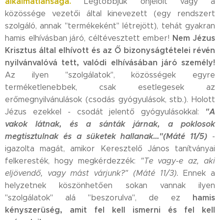
alkalmatlansága.
Legtöbbjük önjelölt vagy a
közössége vezetői által kinevezett (egy rendszert
szolgáló, annak "termékeként" létrejött), tehát gyakran
Nem
Jézus
hamis elhívásban járó, céltévesztett ember!
Krisztus által elhívott és az Ő bizonyságtételei révén
nyilvánvalóvá tett, valódi elhívásában járó személy!
Az ilyen "szolgálatok", közösségek egyre
terméketlenebbek, csak esetlegesek az
erőmegnyilvánulások (csodás gyógyulások, stb.). Holott
"A
Jézus ezekkel - csodát jelentő gyógyulásokkal:
vakok látnak, és a sánták járnak, a poklosok
megtisztulnak és a süketek hallanak..."(Máté 11/5)
-
igazolta magát, amikor Keresztelő János tanítványai
felkeresték, hogy megkérdezzék:
"Te vagy-e az, aki
eljövendő, vagy mást várjunk?" (Máté 11/3).
Ennek a
helyzetnek köszönhetően sokan vannak ilyen
hamis
"szolgálatok" alá "beszorulva", de ez
kényszerüség, amit fel kell ismerni és fel kell