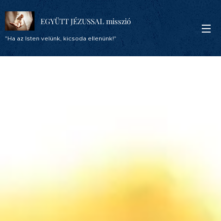
EGYÜTT JÉZUSSAL misszió
"Ha az Isten velünk, kicsoda ellenünk!"