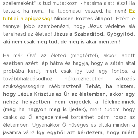
szellemeként" is tud mutatkozni - hatalma alatt élsz! Ha
Ez
tetszik, ha nem..., ha tudomásul veszed, ha nem!
bibliai alapigazság!
Nincsen köztes állapot!
Ezért e
ténnyel jobb szembenézni, hogy Jézus védelme alá
Jézus a Szabadítód, Gyógyítód,
terelhesd az életed!
aki nem csak meg tud, de meg is akar menteni!
Ha már Ővé az életed (megtértél), akkor, adott
esetben azért lép hátra és hagyja, hogy a sátán által
próbába kerülj, mert csak így tud egy fontos, a
továbbhaladásodhoz nélkülözhetetlen változás
Tehát, ha hiszem,
szükségességére ráébreszteni!
hogy Jézus Krisztus az Úr az életemben, akkor egy
nehéz helyzetben nem engedek a félelmeimnek
(még ha nagyon meg is ijedek),
mert tudom, hogy
csakis az Ő engedelmével történhet bármi rossz az
életemben. Ugyanakkor Ő hűséges és általa minden a
Így egyből azt kérdezem, hogy miért
javamra válik!