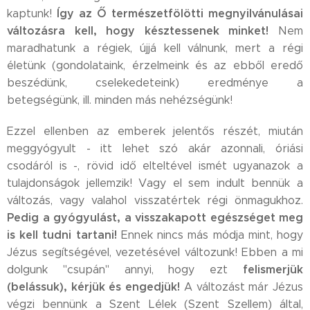
Így az Ő természetfölötti megnyilvánulásai
kaptunk!
változásra kell, hogy késztessenek minket!
Nem
maradhatunk a régiek, újjá kell válnunk, mert a régi
életünk (gondolataink, érzelmeink és az ebből eredő
beszédünk, cselekedeteink) eredménye a
betegségünk, ill. minden más nehézségünk!
Ezzel ellenben az emberek jelentős részét, miután
meggyógyult - itt lehet szó akár azonnali, óriási
csodáról is -, rövid idő elteltével ismét ugyanazok a
tulajdonságok jellemzik! Vagy el sem indult bennük a
változás, vagy valahol visszatértek régi önmagukhoz.
Pedig a gyógyulást, a visszakapott egészséget meg
is kell tudni tartani!
Ennek nincs más módja mint, hogy
Jézus segítségével, vezetésével változunk! Ebben a mi
felismerjük
dolgunk "csupán" annyi, hogy ezt
(belássuk), kérjük és engedjük!
A változást már Jézus
végzi bennünk a Szent Lélek (Szent Szellem) által,