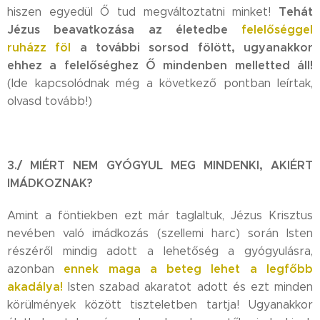
Tehát
hiszen egyedül Ő tud megváltoztatni minket!
Jézus beavatkozása az életedbe
felelőséggel
ruházz föl
a további sorsod fölött, ugyanakkor
ehhez a felelőséghez Ő mindenben melletted áll!
(Ide kapcsolódnak még a következő pontban leírtak,
olvasd tovább!)
3./ MIÉRT NEM GYÓGYUL MEG MINDENKI, AKIÉRT
IMÁDKOZNAK?
Amint a föntiekben ezt már taglaltuk, Jézus Krisztus
nevében való imádkozás (szellemi harc) során Isten
részéről mindig adott a lehetőség a gyógyulásra,
ennek maga a beteg lehet a legfőbb
azonban
akadálya!
Isten szabad akaratot adott és ezt minden
körülmények között tiszteletben tartja! Ugyanakkor