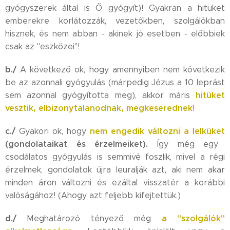
gyógyszerek által is Ő gyógyít)! Gyakran a hitüket
emberekre korlátozzák, vezetőkben, szolgálókban
hisznek, és nem abban - akinek jó esetben - előbbiek
csak az "eszközei"!
b./
A következő ok, hogy amennyiben nem következik
be az azonnali gyógyulás (márpedig Jézus a 10 leprást
hitüket
sem azonnal gyógyította meg), akkor máris
vesztik,
elbizonytalanodnak, megkeserednek!
c./
nem engedik változni a lelküket
Gyakori ok, hogy
(gondolataikat és érzelmeiket).
Így még egy
csodálatos gyógyulás is semmivé foszlik, mivel a régi
érzelmek, gondolatok újra leuralják azt, aki nem akar
minden áron változni és ezáltal visszatér a korábbi
valóságához! (Ahogy azt feljebb kifejtettük.)
d./
a "szolgálók"
Meghatározó tényező még