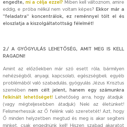
engedte,
mi a célja ezzel?
Miben kell változnom, amire
Ekkor már a
eddig, e próba nélkül nem voltam képes?
"feladatra" koncentrálok, ez reménnyel tölt el és
eloszlatja a kiszolgáltatottság félelmét!
2./ A GYÓGYULÁS LEHETŐSÉG, AMIT MEG IS KELL
RAGADNI!
Amint az előzőekben már szó esett róla, bármilyen
nehézségből, anyagi, kapcsolati, egészségbeli, egyéb
problémából való szabadulás, gyógyulás Jézus Krisztus
nem célt jelent, hanem egy számunkra
szemében
felkínált
lehetőséget!
Lehetőség arra, hogy átadjuk
(vagy mégteljesebben átadjuk) Neki az életünket!
Felismerhessük az Ő felénk való szeretetét! Azt, hogy
Ő minden helyzetben megtud és meg is akar segíteni
minket, csak engednünk kell! Hiszen szabad akaratot