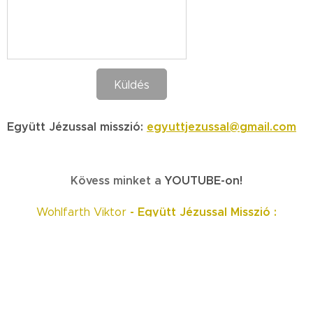
Küldés
Együtt Jézussal misszió:
egyuttjezussal@gmail.com
Kövess minket a
YOUTUBE-on!
- Együtt Jézussal Misszió :
Wohlfarth Viktor
KATTINTS IDE!