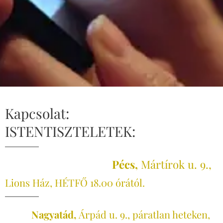
Kapcsolat:
ISTENTISZTELETEK:
Pécs,
Mártírok u. 9.,
Lions Ház,
HÉTFŐ 18.00 órától.
Nagyatád,
Árpád u. 9., páratlan heteken,