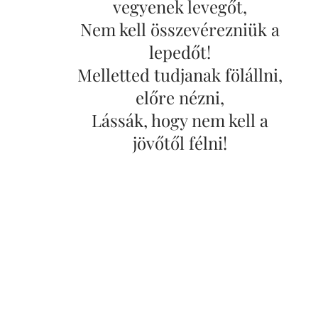
vegyenek levegőt,
Nem kell összevérezniük a
lepedőt!
Melletted tudjanak fölállni,
előre nézni,
Lássák, hogy nem kell a
jövőtől félni!
Szívükben, méhükben had
növekedjen az élet,
Hogy majd örüljenek, mert
helye nem a halálé lett!
Az abortusz fájdalma
mindig ott marad,
Olyan seb, amit nem fed el