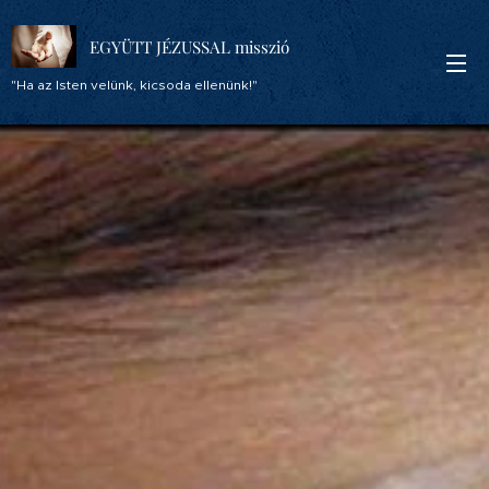
EGYÜTT JÉZUSSAL misszió
"Ha az Isten velünk, kicsoda ellenünk!"