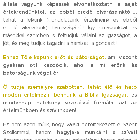
általa vagyunk képessek elvonatkoztatni a saját
értékrendünktől, az ebből eredő elvárásainktól...,
tehát a lelkünk (gondolataink, érzelmeink és ebből
eredő akaratunk) hamisságától! Így ömagunkkal és
másokkal szemben is feltudjuk vállalni az igazságot, a
jót, és meg tudjuk tagadni a hamisat, a gonoszt!
Ehhez Tőle kapunk
erőt és bátorságot,
ami viszont
gyakran ott kezdődik, ahol a mi erőnk és
bátorságunk véget ér!
Ő tudja személyre szabottan, tehát élő és ható
módon értelmezni bennünk a Biblia Igazságait
és
mindennapi hatékony vezetéssé formálni azt az
értelmünkben és szívünkben!
Ez nem azon múlik, hogy valaki betöltekezett-e Szent
hagyja-e munkálni a szívét!
Szellemmel, hanem