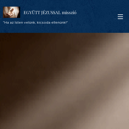
EGYÜTT JÉZUSSAL misszió
"Ha az Isten velünk, kicsoda ellenünk!"