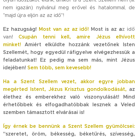
nem igazán) nyilvánul meg erővel és hatalommal, de
"majd újra eljön az az idő"!
Ez hazugság!
Most van az az idő!
M
ost is az
a
z idő
van!
Csupán tenni kell, amire Jézus elhívott
minket!
Amiért elküldte hozzánk vezetőnek
Isten
Szellemét
,
hogy egyedül ráfigyelve
elvégezhessük a
feladatunkat! Ez pedig ma sem más, mint Jézus
idejében!
Sem több, sem kevesebb!
Ha a Szent Szellem vezet, akkor egyre jobban
megérted Istent, Jézus Krisztus gondolkodását,
az
élethez és emberekhez való viszonyulását! Mind
érhetőbbek és elfogadhatóbbak lesznek a Veled
szemben támasztott elvárásai is!
Így érnek be bennünk a Szent Szellem gyümölcsei:
"szeretet, öröm, békesség, béketűrés, szívesség,