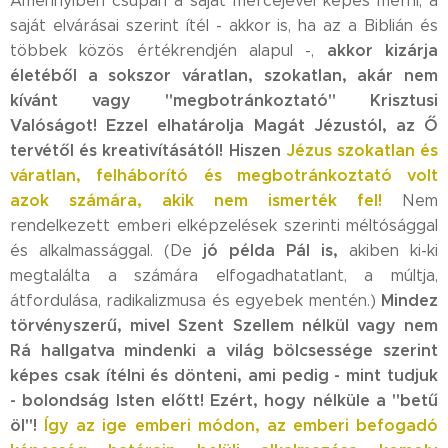
Amennyiben csupán a saját mércéjével képes mérni, a
saját elvárásai szerint ítél - akkor is, ha az a Biblián és
akkor kizárja
többek közös értékrendjén alapul -,
életéből a sokszor váratlan, szokatlan, akár nem
kívánt vagy "megbotránkoztató" Krisztusi
Valóságot! Ezzel elhatárolja Magát Jézustól, az Ő
tervétől és kreativításától!
Hiszen
Jézus szokatlan és
váratlan, felháborító és megbotránkoztató volt
azok számára, akik nem ismerték fel!
Nem
rendelkezett emberi elképzelések szerinti méltósággal
jó példa Pál is
,
és alkalmassággal. (De
akiben ki-ki
megtalálta a számára elfogadhatatlant, a múltja,
Mindez
átfordulása, radikalizmusa és egyebek mentén.)
törvényszerű, mivel Szent Szellem nélkül vagy nem
Rá hallgatva mindenki a világ bölcsessége szerint
képes csak ítélni és dönteni, ami pedig - mint tudjuk
- bolondság Isten előtt! Ezért, hogy nélküle a "betű
öl"!
Így az ige emberi módon, az emberi befogadó