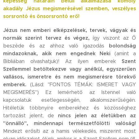
képesség határain belüli alkalmazása komoly
akadály Jézus megismerésével szemben, veszélyes
sorsrontó és önsorsrontó erő!
Jézus nem emberi elképzelések, tervek, vágyak és
normák szerint tervez és végez,
így viszont az Ő
bolondság
beszéde és az ahhoz való igazodás
mindazoknak, akik nem engednek Neki
(amint a
Szent
Bibliában olvashatjuk)! Az ilyen emberek
Szellemmel betöltekezve vagy anélkül, egyszerűen
vallásos, ismeretre és nem megismerésre törekvő
emberek.
(Lásd: "FONTOS TÉMÁK: ISMERET VAGY
MEGISMERÉS") Ez lemérhető az Istennel való
kapcsolatuk esetlegességén, alkalomszerűségén.
Hitéletük többnyire emberekhez és közösséghez
nincs jelen az életükben az
tartozást jelent, de
"önnálló", mindennapi természetfölötti valóság!
Mindezt erősíti az a hamis vélekedés, miszerint most
olyan időszakot élünk, amikor is a Szent Szellem nem (ill.