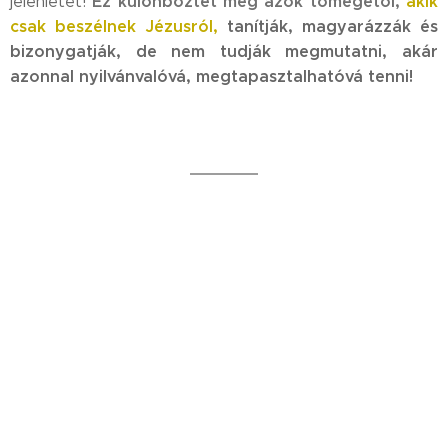
Ez különböztet meg azok tömegétől,
akik
jelenlétét!
csak beszélnek Jézusról,
tanítják, magyarázzák és
bizonygatják, de
nem tudják megmutatni, akár
azonnal nyilvánvalóvá, megtapasztalhatóvá tenni!
SZENT SZELLEM VEZETÉSE
A Szent Szellem vezetése
leginkább
belső
bizonyosság
révén valósul meg.
Ezt segíti - akinél és
más
amikor annak szükségét látja -
megtapasztalásokkal, másként megnyilvánuló
kijelentésekkel, de a legfőbb iránymutatása
számunkra,
akkor is a belső bizonyosság!