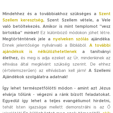
Mindehhez és a továbbiakhoz szükséges a
Szent
Szellem keresztség,
Szent Szellem vétele, a Vele
való betöltekezés. Amikor is mint templomot "vesz
birtokba" minket!
Ez különböző módokon jöhet létre.
Megtörténtének jele a
nyelveken szólás
ajándéka
.
A
további
Ennek jelentősége nyilvánvaló a Bibliából.
ajándékok is nélkülözhetetlenek
a tanítványi
élethez,
és meg is adja ezeket az Úr, mindenkinek az
elhivása által megkívánt szükség szerint. De ehhez
A Szellemi
(értelemszerűen) az elhívásban kell járni!
Ajándékok szolgálatra adatnak!
Í
gy lehet természetfölötti módon - amint azt Jézus
elvárja tőlünk - végezni a ránk bízott feladatokat.
Egyedül így lehet a teljes evangéliumot hirdetni,
tehát Isten igazságai mellett demonstrálni is az Ő