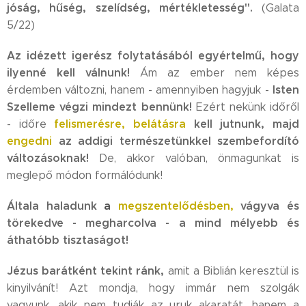
jóság, hűség, szelídség, mértékletesség".
(Galata
5/22)
Az idézett igerész folytatásából egyértelmű, hogy
ilyenné kell válnunk!
Ám az ember nem képes
Isten
érdemben változni, hanem - amennyiben hagyjuk -
Szelleme végzi mindezt bennünk!
Ezért nekünk időről
felismerésre, belátásra
kell jutnunk, majd
- időre
engedni
az addigi természetünkkel szembefordító
változásoknak!
De, akkor valóban, önmagunkat is
meglepő módon formálódunk!
Általa haladunk
a
megszentelődésben,
vágyva és
törekedve - megharcolva - a mind mélyebb és
áthatóbb tisztaságot!
Jézus barátként tekint ránk,
amit a Biblián keresztül is
kinyilvánít! Azt mondja, hogy immár nem szolgák
vagyunk, akik nem tudják az uruk akaratát, hanem a