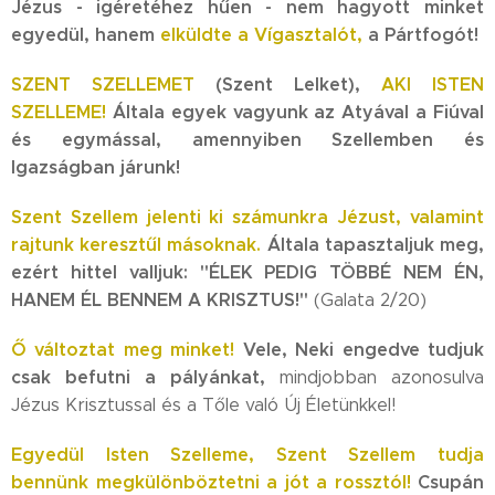
Jézus - igéretéhez hűen - nem hagyott minket
egyedül, hanem
elküldte a Vígasztalót,
a Pártfogót!
SZENT SZELLEMET
(Szent Lelket),
AKI ISTEN
SZELLEME!
Általa egyek vagyunk az Atyával a Fiúval
és egymással, amennyiben Szellemben és
Igazságban járunk!
Szent Szellem jelenti ki számunkra Jézust, valamint
rajtunk keresztűl másoknak.
Általa tapasztaljuk meg,
ezért hittel valljuk: "ÉLEK PEDIG TÖBBÉ NEM ÉN,
HANEM ÉL BENNEM A KRISZTUS!"
(Galata 2/20)
Ő változtat meg minket!
Vele, Neki engedve tudjuk
csak befutni a pályánkat,
mindjobban azonosulva
Jézus Krisztussal és a Tőle való Új Életünkkel!
Egyedül Isten Szelleme, Szent Szellem tudja
bennünk megkülönböztetni a jót a rossztól!
Csupán