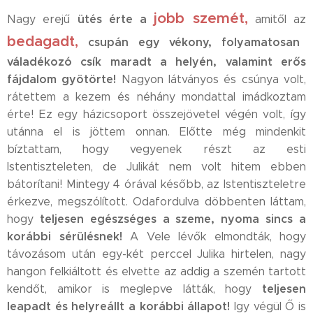
jobb szemét,
ütés érte a
Nagy erejű
amitől az
bedagadt,
csupán egy vékony, folyamatosan
váladékozó csík maradt a helyén, valamint erős
fájdalom gyötörte!
Nagyon látványos és csúnya volt,
rátettem a kezem és néhány mondattal imádkoztam
érte! Ez egy házicsoport összejövetel végén volt, így
utánna el is jöttem onnan. Előtte még mindenkit
bíztattam, hogy vegyenek részt az esti
Istentiszteleten, de Julikát nem volt hitem ebben
bátorítani! Mintegy 4 órával később, az Istentiszteletre
érkezve, megszólított. Odafordulva döbbenten láttam,
teljesen egészséges a szeme, nyoma sincs a
hogy
korábbi sérülésnek!
A Vele lévők elmondták, hogy
távozásom után egy-két perccel Julika hirtelen, nagy
hangon felkiáltott és elvette az addig a szemén tartott
teljesen
kendőt, amikor is meglepve látták, hogy
leapadt és helyreállt a korábbi állapot!
Igy végül Ő is