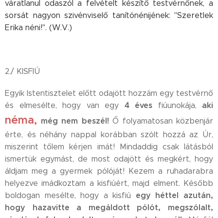
váratlanul odaszól a felvételt készítő testvérnőnek, a
sorsát nagyon szivénviselő tanítónénijének: "Szeretlek
Erika néni!". (W.V.)
2./ KISFIÚ
Egyik Istentisztelet előtt odajött hozzám egy testvérnő
4 éves
aki
és elmesélte, hogy van egy
fiúunokája,
néma,
még nem beszél!
Ő folyamatosan közbenjár
érte, és néhány nappal korábban szólt hozzá az Úr,
miszerint tőlem kérjen imát! Mindaddig csak látásból
ismertük egymást, de most odajött és megkért, hogy
áldjam meg a gyermek pólóját! Kezem a ruhadarabra
helyezve imádkoztam a kisfiúért, majd elment. Később
egy héttel azután,
boldogan mesélte, hogy a kisfiú
hogy hazavitte a megáldott pólót, megszólalt,