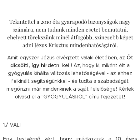
Tekintettel a 2010 óta gyarapodó bizonyságok nagy
számára, nem tudunk minden esetet bemutatni,
ehelyett törekszünk minél átfogóbb, színesebb képet
adni Jézus Krisztus mindenhatóságáról.
Őt
Amit egyszer Jézus elvégzett valaki életében, az
dicsőíti, így hirdetni kell!
Az, hogy ki, miként élt a
gyógyulás kínálta változás lehetőségével - az ehhez
felkínált segítségünkkel - és tudta a szabadságát
megőrizni, már mindenkinek a saját felelősége! Kérlek
olvasd el a "GYÓGYULÁSRÓL" című fejezetet!
1./ VALI
10 éves
Egy testvérnő kért, hogy imádkozzak a