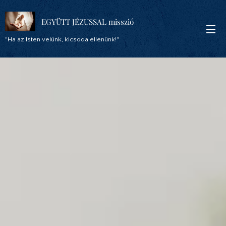
EGYÜTT JÉZUSSAL misszió
"Ha az Isten velünk, kicsoda ellenünk!"