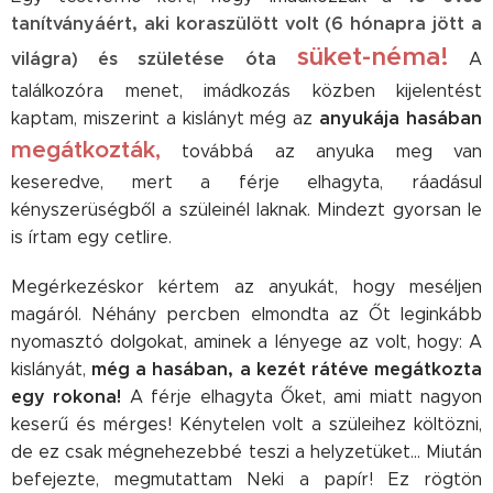
tanítványáért, aki koraszülött volt (6 hónapra jött a
süket-néma!
világra) és
születése óta
A
találkozóra menet, imádkozás közben kijelentést
anyukája hasában
kaptam, miszerint a kislányt még az
megátkozták,
továbbá az anyuka meg van
keseredve, mert a férje elhagyta, ráadásul
kényszerüségből a szüleinél laknak. Mindezt gyorsan le
is írtam egy cetlire.
Megérkezéskor kértem az anyukát, hogy meséljen
magáról. Néhány percben elmondta az Őt leginkább
nyomasztó dolgokat, aminek a lényege az volt, hogy: A
még a hasában, a kezét rátéve megátkozta
kislányát,
egy rokona!
A férje elhagyta Őket, ami miatt nagyon
keserű és mérges! Kénytelen volt a szüleihez költözni,
de ez csak mégnehezebbé teszi a helyzetüket... Miután
befejezte, megmutattam Neki a papír! Ez rögtön