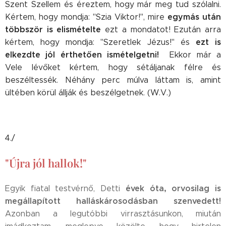
Szent Szellem és éreztem, hogy már meg tud szólalni.
egymás után
Kértem, hogy mondja: "Szia Viktor!", mire
többször is elismételte
ezt a mondatot! Ezután arra
ezt is
kértem, hogy mondja: "Szeretlek Jézus!" és
elkezdte jól érthetően ismételgetni!
Ekkor már a
Vele lévőket kértem, hogy sétáljanak félre és
beszéltessék. Néhány perc múlva láttam is, amint
ültében körül állják és beszélgetnek. (W.V.)
4./
"Újra jól hallok!"
évek óta, orvosilag is
Egyik fiatal testvérnő, Detti
megállapított halláskárosodásban szenvedett!
Azonban a legutóbbi virrasztásunkon, miután