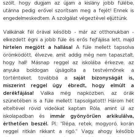
szólt, hogy dugjam az újjam a kislány jobb fülébe,
utánna pedig erővel szorítsam meg a fejét! Ennek is
engedelmeskedtem. A szolgálat végeztével eljüttünk.
Valikának fél órával később - már az otthonukban -
elkezdett égni a jobb füle és erős fejfájása lett, majd
hirtelen megjött a hallása!
A füle mellett tapsolva
örömködött, élvezve, amit addig még nem tapasztalt,
hogy hall! Másnap reggel az iskolába érkezve, az
anyuka boldogan újságolta a testvérnőnek a
saját bizonyságát is,
történteket, továbbá a
miszerint reggel úgy ébredt, hogy elmúlt a
derékfájása!
Valika még napközben, az órák
szünetében is a füle mellett tapsolgatott! Három hét
elteltével rövid videókat kaptam Róla, amint ül az
immár
gyönyörűen arkikulálva,
iskolapadban és
érthetően beszél.
Pl.: "Répa, retek, mogyoró, korán
reggel ritkán rikkant a rigó." Vagy, ahogy később