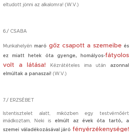
eltudott jönni az alkalomra! (W.V.)
6./ CSABA
gőz csapott a szemeibe
maró
és
Munkahelyén
fátyolos
ez miatt hetek óta gyenge, homályos-
volt a látása!
azonnal
Kézrátételes ima után
elmúltak a panaszai!
(W.V.)
7./ ERZSÉBET
Istentisztelet alatt, miközben egy testvérnőért
elmúlt az évek óta tartó, a
imádkoztam, Neki is
fényérzékenysége!
szemei váladékozásával járó