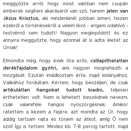
meggyőzte arról, hogy most valóban nem csupán
jelen van
emberek segíteni akarásáról van szó, hanem
Jézus Krisztus,
aki mindenkinél jobban ismeri, hiszen
ezekről a történésekről a velem lévő - engem odahívó -
testvérnő sem tudott! Nagyon meglepődött és ez
annyira meggyőzte, hogy azonnal át is adta életét az
Úrnak!
csillapíthatatlan
Elmondta még, hogy évek óta erős,
derékfájdalom gyötri,
ami nagyon megnehezíti a
mozgását. Ezután imádkoztam érte, majd kislányához,
Valikához fordultam. Kértem, hogy beszéljen, de csak
artikulátlan hangokat tudott kiadni,
teljesen
érthetetlen volt. Nem is lehetett beszédnek nevezni,
csak valamiféle hangos nyöszörgésnek. Amikor
rátettem a kezem a fejére, azt mondta az Úr, hogy
addig tartsam rajta és törjem az átkot, amíg Ő nem
szól! Így is tettem. Mindez kb. 7-8 percig tartott, majd