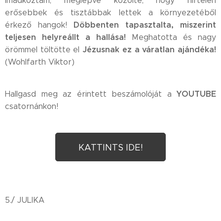
imádkoztam, meglepve közölte, hogy hirtelen
erősebbek és tisztábbak lettek a környezetéből
Döbbenten tapasztalta, miszerint
érkező hangok!
teljesen helyreállt a hallása!
Meghatotta és nagy
Jézusnak ez a váratlan ajándéka!
örömmel töltötte el
(Wohlfarth Viktor)
YOUTUBE
Hallgasd meg az érintett beszámolóját a
csatornánkon!
KATTINTS IDE!
5./ JULIKA