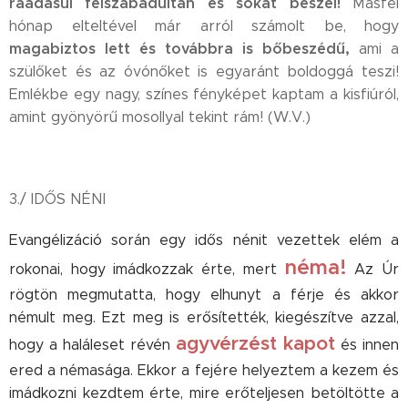
ráadásul felszabadultan és sokat beszél!
Másfél
hónap elteltével már arról számolt be, hogy
magabiztos lett és továbbra is bőbeszédű,
ami a
szülőket és az óvónőket is egyaránt boldoggá teszi!
Emlékbe egy nagy, színes fényképet kaptam a kisfiúról,
amint gyönyörű mosollyal tekint rám! (W.V.)
3./ IDŐS NÉNI
Evangélizáció során egy idős nénit vezettek elém a
néma!
rokonai, hogy imádkozzak érte, mert
Az Úr
rögtön megmutatta, hogy elhunyt a férje és akkor
némult meg. Ezt meg is erősítették, kiegészítve azzal,
agyvérzést kapot
hogy a haláleset révén
és innen
ered a némasága. Ekkor a fejére helyeztem a kezem és
imádkozni kezdtem érte, mire erőteljesen betöltötte a