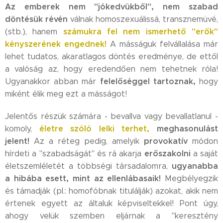
Az emberek nem "jókedvükből", nem szabad
döntésük révén
válnak homoszexuálissá, transznemüvé,
s
zámukra fel
nem ismerhető "erők"
(stb.), hanem
kényszerének engednek!
A másságuk felvállalása már
lehet tudatos, akaratlagos döntés eredménye, de ettől
a valóság az, hogy eredendően nem tehetnek róla!
felelőséggel tartoznak,
Ugyanakkor abban már
hogy
miként élik meg ezt a másságot!
Jelentős részük számára - bevallva vagy bevallatlanul -
életre szóló lelki terhet,
meghasonulást
komoly,
jelent!
provokatív
Az a réteg pedig, amelyik
módon
erőszakolni
hírdeti a "szabadságát" és rá akarja
a saját
ugyanabba
életszemléletét a többségi társadalomra,
a hibába esett, mint az ellenlábasaik!
Megbélyegzik
és támadják (pl.: homofóbnak titulálják) azokat, akik nem
értenek egyett az általuk képviseltekkel! Pont úgy,
ahogy velük szemben eljárnak a "keresztény