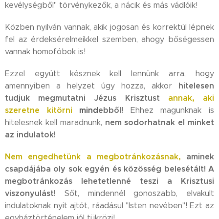
kevélységből" törvénykezők, a nácik és más vádlóik!
Közben nyilván vannak, akik jogosan és korrektül lépnek
fel az érdeksérelmeikkel szemben, ahogy bőségessen
vannak homofóbok is!
Ezzel együtt késznek kell lennünk arra, hogy
hitelesen
amennyiben a helyzet úgy hozza, akkor
tudjuk megmutatni Jézus Krisztust
annak, aki
szeretne kitörni
mind
ebből!
Ehhez magunknak is
nem sodorhatnak el minket
hitelesnek kell maradnunk,
az indulatok!
Nem engedhetünk a megbotránkozásnak,
aminek
csapdájába oly sok egyén és közösség belesétált!
A
megbotránkozás lehetetlenné teszi a Krisztusi
viszonyulást!
Sőt, mindennél gonoszabb, elvakult
indulatoknak nyit ajtót, ráadásul "Isten nevében"! Ezt az
egyháztörténelem jól tükrözi!