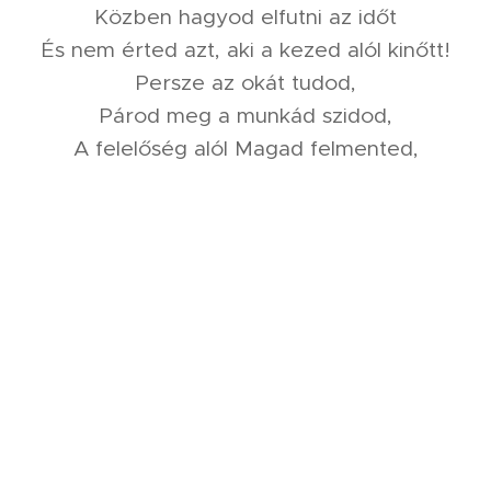
Közben hagyod elfutni az időt
És nem érted azt, aki a kezed alól kinőtt!
Persze az okát tudod,
Párod meg a munkád szidod,
A felelőség alól Magad felmented,
Hiszen, amit lehet Te megtetted.
De légy őszinte, nézz a tükörbe,
Láss benne, bármennyire is görbe!
Ott voltál, ahol és amikor kellett?
Szavaidból bíztatásra mindig tellett?
Ha félt szorosan megölelted?
Mikor elesett, elsőként fölemelted?
Kérésével hozzád futhatott?
Belőled Neki mindig juthatott?