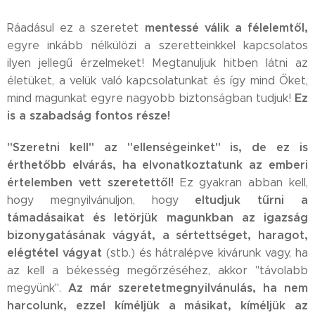
mentessé válik a félelemtől,
Ráadásul ez a szeretet
egyre inkább nélkülözi a szeretteinkkel kapcsolatos
ilyen jellegű érzelmeket! Megtanuljuk hitben látni az
életüket, a velük való kapcsolatunkat és így mind Őket,
Ez
mind magunkat egyre nagyobb biztonságban tudjuk!
is a szabadság fontos része!
"Szeretni kell" az "ellenségeinket" is, de ez is
érthetőbb elvárás, ha elvonatkoztatunk az emberi
értelemben vett szeretettől!
Ez gyakran abban kell,
eltudjuk tűrni a
hogy megnyilvánuljon, hogy
támadásaikat és letörjük magunkban az igazság
bizonygatásának vágyát, a sértettséget, haragot,
elégtétel vágyat
(stb.) és hátralépve kivárunk vagy, ha
az kell a békesség megőrzéséhez, akkor "távolabb
Az már szeretetmegnyilvánulás, ha nem
megyünk".
harcolunk, ezzel kíméljük a másikat, kíméljük az