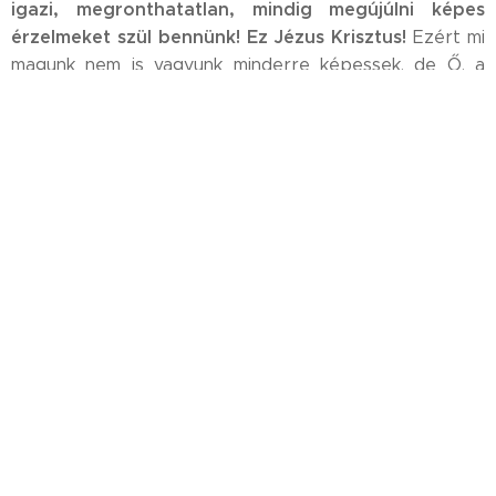
igazi, megronthatatlan, mindig megújúlni képes
érzelmeket szül bennünk! Ez Jézus Krisztus!
Ezért mi
magunk nem is vagyunk minderre képessek, de Ő, a
Szent Lélek által, elvégzi bennünk, ha a kellő
pillanatokban, helyzetekben akarunk és törekszünk
ilyennek lenni!
L
E
TEHÁT A KRISZTUSI SZERETET LÉNYEGE, HOGY
T
UDUNK MONDANI
A SAJÁT
IGAZSÁGUNKRÓL,
EL
TUDJUK ENGEDNI! BÁRKI FELÉ, ÍGY MÉG A
LEGÁDÁZABB ELLENSÉGÜNK FELÉ IS!
NEM FÜGG
NEM ÉREZZÜK MAGUNKAT SÉRTETTNEK,
AZ ÖNÉRTÉKELÉSÜNK
AZ
, A JÓ KÖZÉRZETÜNK
IGAZSGÁUNK ELISMERÉSÉTŐL,
MÁ
SOK
MEGÉRTÉSÉTŐL, ÉS NEM VÁGYUNK ELÉGTÉTELRE!
VÉGÜL JÓT
EZÁLTAL A NEHÉZ HELYZETEK IS
HOZNAK SZÁMUNKRA!
A LEGREMÉNYTELENEBB