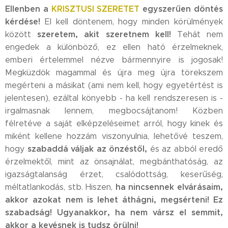
Ellenben a
KRISZTUSI SZERETET
egyszerűen döntés
kérdése!
El kell döntenem, hogy minden körülmények
szeretem, akit szeretnem kell!
között
Tehát nem
engedek a különböző, ez ellen ható érzelmeknek,
emberi értelemmel nézve bármennyire is jogosak!
Megküzdök magammal és újra meg újra törekszem
megérteni a másikat (ami nem kell, hogy egyetértést is
jelentesen), ezáltal könyebb - ha kell rendszeresen is -
irgalmasnak lennem, megbocsájtanom! Közben
félretéve a saját elképzeléseimet arról, hogy kinek és
miként kellene hozzám viszonyulnia, lehetővé teszem,
szabaddá váljak az önzéstől,
hogy
és az abból eredő
érzelmektől, mint az önsajnálat, megbánthatóság, az
igazságtalanság érzet, csalódottság, keserűség,
ha nincsennek elvárásaim,
méltatlankodás, stb. Hiszen,
akkor azokat nem is lehet áthágni, megsérteni! Ez
szabadság! Ugyanakkor, ha nem vársz el semmit,
akkor a kevésnek is tudsz örülni!