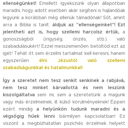
ellenségünket!
Emellett igyekszünk olyan állapotban
maradni, hogy adott esetben akár segíteni is hajlandóak
legyünk a korábban még ellenük támadónak! Sőt, amint
áldjuk az "ellenségeinket"! Ezt
arra a Biblia is tanít:
jelentheti azt is, hogy szellemi harcolsz értük,
a
gonoszságból (irigység, önzés, stb.) való
szabadulásukért! Ezzel messzemenően betöltöd ezt az
igét! Tehát itt sem érzelmi tartalmat kell keresni, hanem
élni Jézustól való
szellemi
egyszerűen
szabadságunkkal és
hatalmunkkal!
Így a szeretet nem tesz senkit senkinek a rabjává,
nem tesz minket kárvallottá és nem leszünk
kiszolgáltatva
sem mi, sem a szeretetünk a magunk
vagy más érzelmeinek, ill. külső körülményeknek! Éppen
a helyünkön tudunk maradni és a
ezért mindig
végsőgig hűek lenni
bármilyen kapcsolatban! Ez
viszont a megbízhatatlan pszichés érzelmek helyett