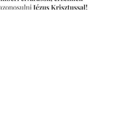
azonosulni
Jézus Krisztussal!
Ez meghatározza a hozzá és az
ulásunkat!
z én beszédemet..."
(János 14/23).
meg kell
személyesen
ismernem!
szabadon
olvasni az alábbi rovatokat!
TÉSEK" címszavak alatt is találsz.)
sszió