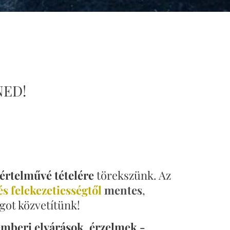
NED!
értelművé tételére
törekszünk. Az
és felekezetiességtől
mentes
,
got közvetítünk!
 emberi elvárások, érzelmek -