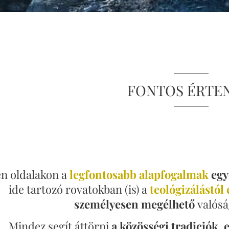
FONTOS ÉRTE
n oldalakon a
legfontosabb alapfogalmak
egy
ide tartozó rovatokban (is) a
teológizálástól 
személyesen megélhető
valósá
Mindez segít áttörni
a közösségi tradiciók,