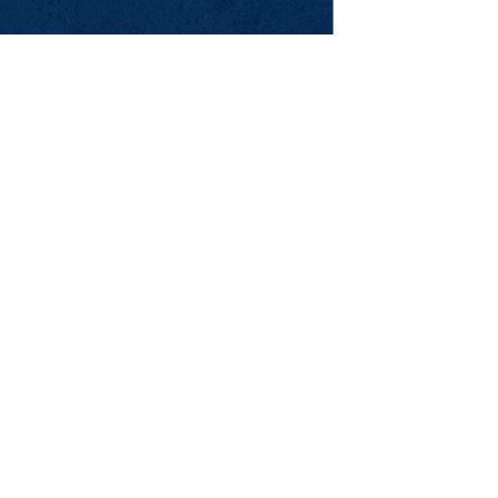
Az
Ám
Kérl