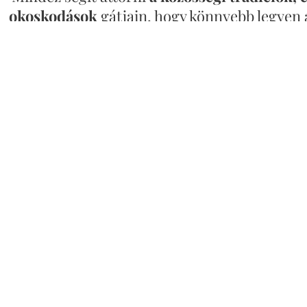
okoskodások
gátjain, hogy
könnyebb legyen
Az
Ő gondolkodásával
és
tulajdonságaival!
emberekhez való viszony
t modja:
"Ha valaki szeret engem, megtartja a
, hogy szeressek valakit, ahhoz
mindjobban 
ek próbáld a már beléd oltott
előítéletektől 
(W.V.)
(Minderről továbbiakat a "JÓ TUDNI" és az "IGEHIRDE
EGYÜTT JÉZUSSAL mi