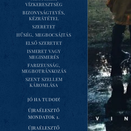
VÍZKERESZTSÉG
BIZONYSÁGTEVÉS,
KÉZRÁTÉTEL
SZERETET
HŰSÉG, MEGBOCSÁJTÁS
ELSŐ SZERETET
ISMERET VAGY
MEGISMERÉS
FARIZEUSSÁG,
MEGBOTRÁNKOZÁS
SZENT SZELLEM
KÁROMLÁSA
JÓ HA TUDOD!
ÚJRAÉLESZTŐ
MONDATOK 1.
ÚJRAÉLESZTŐ