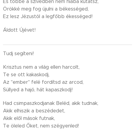
És többé a szívedben nem hiába kutatsz,
Örökké meg fog újulni a békességed,
Ez lesz Jézustól a legfőbb ékességed!
Áldott Újévet!
Tudj segíteni!
Krisztus nem a világ ellen harcolt,
Te se ott kakaskodj,
Az "ember" felé fordítsd az arcod,
Süllyed a hajó, hát kapaszkodj!
Had csimpaszkodjanak Beléd, akik tudnak,
Akik elhiszik a beszédedet,
Akik elől mások futnak,
Te öleled Őket, nem szégyenled!