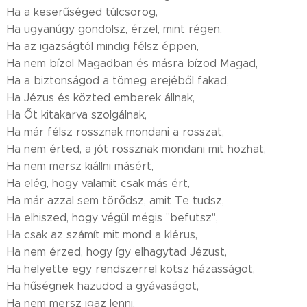
Ha a keserűséged túlcsorog,
Ha ugyanúgy gondolsz, érzel, mint régen,
Ha az igazságtól mindig félsz éppen,
Ha nem bízol Magadban és másra bízod Magad,
Ha a biztonságod a tömeg erejéből fakad,
Ha Jézus és közted emberek állnak,
Ha Őt kitakarva szolgálnak,
Ha már félsz rossznak mondani a rosszat,
Ha nem érted, a jót rossznak mondani mit hozhat,
Ha nem mersz kiállni másért,
Ha elég, hogy valamit csak más ért,
Ha már azzal sem törődsz, amit Te tudsz,
Ha elhiszed, hogy végül mégis "befutsz",
Ha csak az számít mit mond a klérus,
Ha nem érzed, hogy így elhagytad Jézust,
Ha helyette egy rendszerrel kötsz házasságot,
Ha hűségnek hazudod a gyávaságot,
Ha nem mersz igaz lenni,