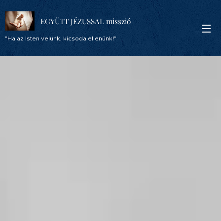
EGYÜTT JÉZUSSAL misszió
"Ha az Isten velünk, kicsoda ellenünk!"