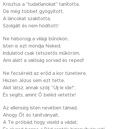
Krisztus a "tudatlanokat" tanította,
De még többet gyógyított,
A láncokat szakította,
Szolgált és nem hódított!
Ne háborogj a világi bűnökön,
Isten is ezt mondja Neked,
Indulatod csak tetszetős műköröm,
Ami alatt a valóság sorvad és reped!
Ne fecséreld az erőd a kor tüneteire,
Hiszen Jézus sem ezt tette,
Akit látsz, annak szólj: "Ülj le ide!",
És segíts, amint Ő beléd vetette!
Az ellenség Isten nevében támad,
Ahogy Őt és tanítványait,
A Te próbád, hogy viseld a vádat,