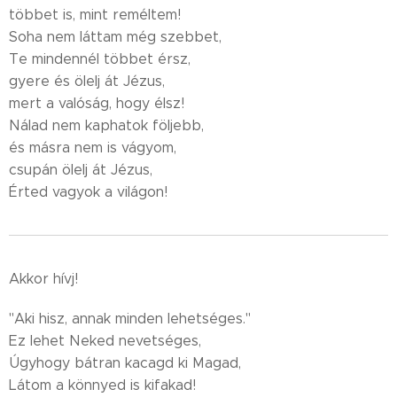
többet is, mint reméltem!
Soha nem láttam még szebbet,
Te mindennél többet érsz,
gyere és ölelj át Jézus,
mert a valóság, hogy élsz!
Nálad nem kaphatok följebb,
és másra nem is vágyom,
csupán ölelj át Jézus,
Érted vagyok a világon!
Akkor hívj!
"Aki hisz, annak minden lehetséges."
Ez lehet Neked nevetséges,
Úgyhogy bátran kacagd ki Magad,
Látom a könnyed is kifakad!