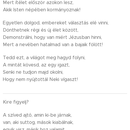
Mert ítélet először azokon lesz,
Akik Isten népében kormányoznak!
Egyetlen dolgod, embereket választás elé vinni,
Dönthetnek régi és új élet között,
Demonstrálni, hogy van miért Jézusban hinni,
Mert a nevében hatalmad van a bajaik fölött!
Tedd ezt, a világot meg hagyd folyni,
A mintát kövesd, az egy igazt,
Senki ne tudjon majd okolni,
Hogy nem nyújtottál Neki vígaszt!
Kire figyelj?
A szíved ajtó, amin ki-be járnak,
van, aki suttog, mások kiabálnak,
egyik visz, másik hoz valamit,