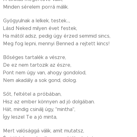
Minden sérelem porrá málik.
Gyógyulnak a lelkek, testek...,
Lásd Neked milyen évet festek,
Ha mától adsz, pedig úgy érzed semmid sincs,
Meg fog lepni, mennyi Benned a rejtett kincs!
Bőséges tartalék a vészre,
De ez nem tartozik az észre,
Pont nem úgy van, ahogy gondolod,
Nem akadály a sok gond, dolog.
Sőt, feltétel a próbában,
Hisz az ember könnyen ad jó dolgában.
Hát, mindig csinálj úgy, "mintha",
Így leszel Te a jó minta,
Mert valósággá válik, amit mutatsz,