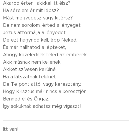
Akarod érteni, akikkel itt élsz?
Ha sérelem ér mit lépsz?
Mást megvédesz vagy kitérsz?
De nem sorolom, érted a lényeget,
Jézus átformálja a lényedet,
De ezt hagynod kell, épp Neked,
És már hallhatod a lépteket,
Ahogy közelednek feléd az emberek,
Akik másnak nem kellenek,
Akiket szívesen kerülnél,
Ha a látszatnak felülnél,
De Te pont attól vagy keresztény,
Hogy Krisztus már nincs a keresztjén,
Benned él és Ő igaz,
Így sokuknak adhatsz még vígaszt!
Itt van!