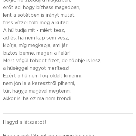
erőt ad, hogy bízhass magadban,
lent a sötétben is irányt mutat,
friss vízzel tölti meg a kutad.
A hű tudja mit - miért tesz,
ad és, ha nem kap sem vesz,
kibírja, míg megkapja, ami jár,
biztos benne, megéri a felár!
Mert végül többet fizet, de többje is lesz,
a hűséggel nagyot merítesz!
Ezért a hű nem fog oldalt kimenni,
nem jön le a keresztről pihenni,
tűr, hagyja magával megtenni,
akkor is, ha ez ma nem trendi
Hagyd a látszatot!
Hogy minek látszol, ne csapjon be soha,