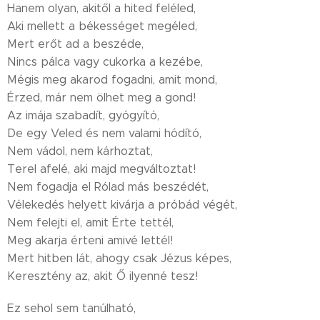
Hanem olyan, akitől a hited feléled,
Aki mellett a békességet megéled,
Mert erőt ad a beszéde,
Nincs pálca vagy cukorka a kezébe,
Mégis meg akarod fogadni, amit mond,
Érzed, már nem ölhet meg a gond!
Az imája szabadít, gyógyító,
De egy Veled és nem valami hódító,
Nem vádol, nem kárhoztat,
Terel afelé, aki majd megváltoztat!
Nem fogadja el Rólad más beszédét,
Vélekedés helyett kivárja a próbád végét,
Nem felejti el, amit Érte tettél,
Meg akarja érteni amivé lettél!
Mert hitben lát, ahogy csak Jézus képes,
Keresztény az, akit Ő ilyenné tesz!
Ez sehol sem tanúlható,