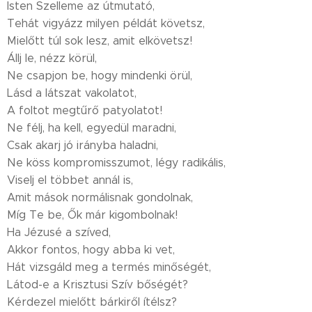
Isten Szelleme az útmutató,
Tehát vigyázz milyen példát követsz,
Mielőtt túl sok lesz, amit elkövetsz!
Állj le, nézz körül,
Ne csapjon be, hogy mindenki örül,
Lásd a látszat vakolatot,
A foltot megtűrő patyolatot!
Ne félj, ha kell, egyedül maradni,
Csak akarj jó irányba haladni,
Ne köss kompromisszumot, légy radikális,
Viselj el többet annál is,
Amit mások normálisnak gondolnak,
Míg Te be, Ők már kigombolnak!
Ha Jézusé a szíved,
Akkor fontos, hogy abba ki vet,
Hát vizsgáld meg a termés minőségét,
Látod-e a Krisztusi Szív bőségét?
Kérdezel mielőtt bárkiről ítélsz?