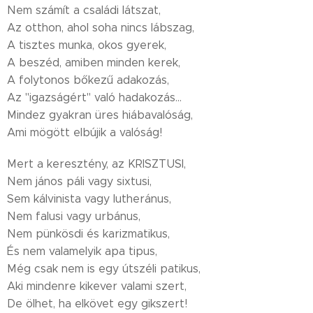
Nem számít a családi látszat,
Az otthon, ahol soha nincs lábszag,
A tisztes munka, okos gyerek,
A beszéd, amiben minden kerek,
A folytonos bőkezű adakozás,
Az "igazságért" való hadakozás...
Mindez gyakran üres hiábavalóság,
Ami mögött elbújik a valóság!
Mert a keresztény, az KRISZTUSI,
Nem jános páli vagy sixtusi,
Sem kálvinista vagy lutheránus,
Nem falusi vagy urbánus,
Nem pünkösdi és karizmatikus,
És nem valamelyik apa tipus,
Még csak nem is egy útszéli patikus,
Aki mindenre kikever valami szert,
De ölhet, ha elkövet egy gikszert!