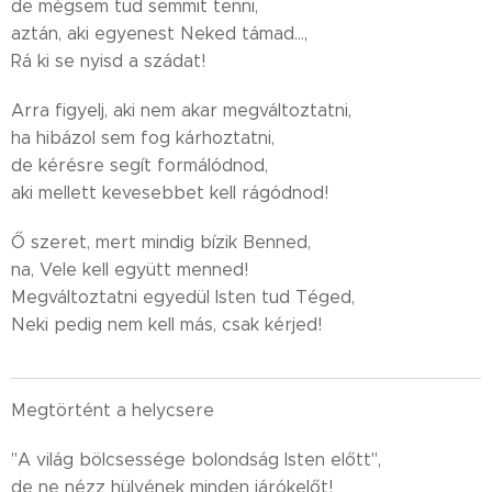
de mégsem tud semmit tenni,
aztán, aki egyenest Neked támad...,
Rá ki se nyisd a szádat!
Arra figyelj, aki nem akar megváltoztatni,
ha hibázol sem fog kárhoztatni,
de kérésre segít formálódnod,
aki mellett kevesebbet kell rágódnod!
Ő szeret, mert mindig bízik Benned,
na, Vele kell együtt menned!
Megváltoztatni egyedül Isten tud Téged,
Neki pedig nem kell más, csak kérjed!
Megtörtént a helycsere
"A világ bölcsessége bolondság Isten előtt",
de ne nézz hülyének minden járókelőt!