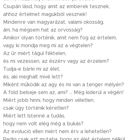
Csupán lásd, hogy amit az emberek tesznek,
ahhoz értelmet magukból vesznek!
Mindenre van magyarázat, valami okosság,
ám, ha mégsem hat az orvosság?
Amikor olyan történik, amit nem fog az értelem,
vagy ki mondja meg mi az a végtelen?
Az űr miért tágul féktelen,
és mi vezessen, az észérv vagy az érzelem?
Tudja-e bárki mi az élet,
és, aki meghalt mivé lett?
Miként működik az agy és mi van a tenger mélyén?
A föld belseje sem az, ami? ... Még kiderül a végén!
Miért jobb hinni, hogy minden véletlen,
csak úgy történik kéretlen?
Miért lett Istenné a tudás,
hogy nem volt elég még a bukás?
Az evolució ellen miért nem érv a lehetetlen?
Pedig csak azt mutatja, hogy az élet értelem nélkül