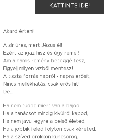
KATTINTS IDE!
Akard érteni!
A sír üres, mert Jézus él!
Ezért az igaz hisz és úgy remél!
Ám a hamis remény beteggé tesz,
Figyelj milyen vízből merítesz!
A tiszta forrás napról - napra erősít,
Nincs mellékhatás, csak erős hit!
De...
Ha nem tudod miért van a bajod,
Ha a tanácsot mindig kivülről kapod,
Ha nem javul egyre a belső életed,
Ha a jobbik feled folyton csak kéreted,
Ha a szíved örökkön kuncsorog,