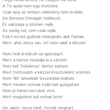
A Te apád nem egy mostoha,
Csak épp az emberi vélemény nem érdekli,
De Benned Önmagát feléleszti,
És valósága a szívben rejlik,
Az pedig süt, sem csak sejlik,
Ezért köréd gyűlnek melegedni, akik fáznak,
Mert, ahol Jézus van, ott nem vakít a látszat!
Nem fedi el kűlcsín az igazságot,
Mert a benső munkálja ki a sármot,
Nem kell "tökéletes" életet építeni,
Mert fontosabb a kézzel Krisztusként érinteni,
Nem "illő" kimunkált beszéddel lódítani,
Mert minden szónak tudni kell gyógyítani,
Nem jó hamis harcokat vívni,
Mert magunkon kell erővel bírni!
De, akkor Jézus tanít, formál, megtart,