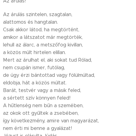
Az árulás!
Az árulás szintelen, szagtalan,
alattomos és hangtalan.
Csak akkor látod, ha megtörtént,
amikor a látszatot már megtörték,
lehull az álarc, a metszőfog kivillan,
a közös múlt hirtelen elillan.
Mert az árulhat el, aki sokat tud Rólad,
nem csupán ismer, futólag,
de úgy érzi bántottad vagy fölülmúltad,
eldobja, hát a közös múltat.
Barát, testvér vagy a másik feled,
a sértett szív könnyen feled!
A hűtlenség nem bűn a szemében,
az okok ott gyűltek a zsebében,
így következmény, amire van magyarázat,
nem érti mi benne a gyalázat!
Jézust is elárulta Júdás,