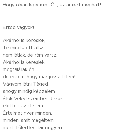
Hogy olyan légy, mint Ő..., ez amiért meghalt!
Érted vagyok!
Akárhol is kereslek,
Te mindig ott állsz,
nem látlak, de rám vársz.
Akárhol is kereslek,
megtalállak én...,
de érzem, hogy már jössz felém!
Vágyom látni Téged,
ahogy mindig képzelem,
állok Veled szemben Jézus,
előtted az életem.
Értelmet nyer minden,
minden, amit megéltem,
mert Tőled kaptam ingyen,