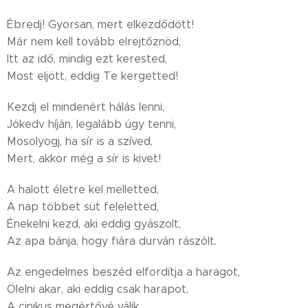
Ébredj! Gyorsan, mert elkezdődött!
Már nem kell tovább elrejtőznöd,
Itt az idő, mindig ezt kerested,
Most eljött, eddig Te kergetted!
Kezdj el mindenért hálás lenni,
Jókedv híján, legalább úgy tenni,
Mosolyogj, ha sír is a szíved,
Mert, akkor még a sír is kivet!
A halott életre kel melletted,
A nap többet süt feleletted,
Énekelni kezd, aki eddig gyászolt,
Az apa bánja, hogy fiára durván rászólt.
Az engedelmes beszéd elfordítja a haragot,
Ölelni akar, aki eddig csak harapot,
A cinikus megértővé válik,