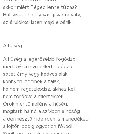
akkor miért Téged lenne túlzás?
Hát viseld, ha így van, javadra válik,
az árulókkal Isten majd elbánik!
A hűség
A hűség a legerősebb fogódzó,
mert bárki is a melléd lopódzó,
sötét árny vagy kedves alak,
könnyen ledőlnek a falak,
ha nem ragaszkodsz, akihez kell,
nem törődve a miértekkel!
Örök mentőmellény a hűség,
megtart, ha nő a szívben a hőség,
a dermesztő hidegben is menedéked,
a lejtőn pedig egyetlen féked!
Segít, ne szédülj a magasban,