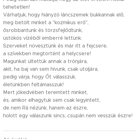
tehetetlen!
Várhatjuk, hogy hiányzó láncszemek bukkannak elő,
meg betölt minket a "kozmikus erő",
ősrobbantunk és törzsfejlődtünk,
üstökös vízéből emberré lettünk.
Szerveket növesztünk és már itt a fejcsere,
a szívekben megtörtént a helycsere!
Magunkat ültettük annak a trónjára,
akit, ha baj van sem hívunk, csak utoljára,
pedig várja, hogy Őt válasszuk,
életünkben feltámasszuk!
Mert jókedvében teremtett minket,
és, amikor elhagytuk sem csak legyintett,
de nem Rá nézünk, hanem az észre,
holott egy válaszunk sincs, csupán nem vesszük észre!